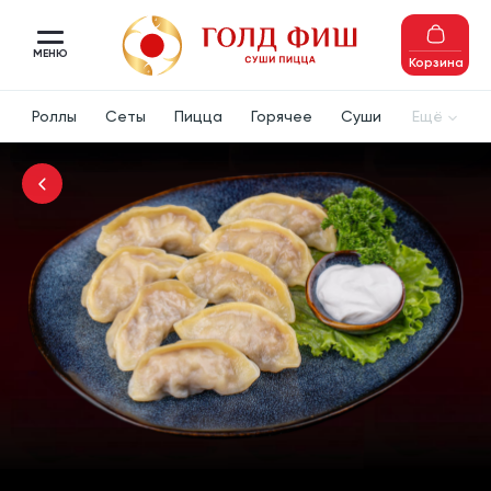
МЕНЮ
Корзина
Роллы
Сеты
Пицца
Горячее
Суши
Ещё