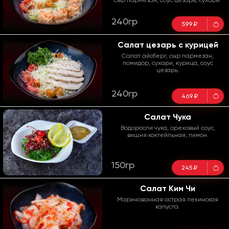
сыр пармезан, соус цезарь, сухари.
240гр
599 ₽
Салат цезарь с курицей
Салат айсберг, сыр пармезан,
помидор, сухари, курица, соус
цезарь.
240гр
469 ₽
Салат Чука
Водоросли чука, ореховый соус,
вишня коктейльная, лимон.
150гр
245 ₽
Салат Ким Чи
Маринованная острая пекинская
капуста.