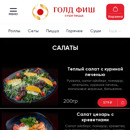
МЕНЮ
Корзина
Роллы
Сеты
Пицца
Горячее
Суши
Ещё
САЛАТЫ
Теплый салат с куриной
печенью
Руккола, салат айсберг, помидор,
апельсин, куриная печень,
малиновое варенье, бальзамик.
200гр
579 ₽
Салат цезарь с
креветками
Салат айсберг, помидор, креветка,