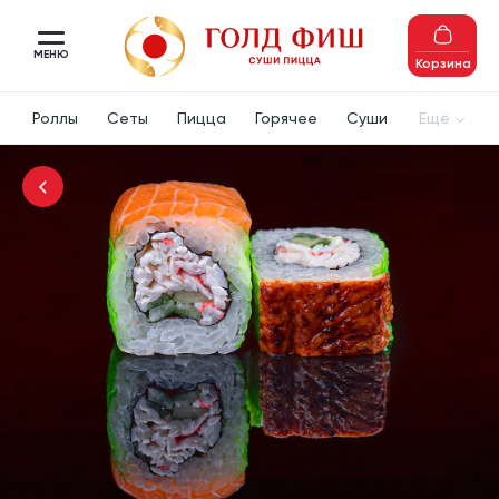
МЕНЮ
Корзина
Роллы
Сеты
Пицца
Горячее
Суши
Ещё