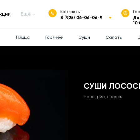
Контакты:
Гр
кции
Ещё
8 (925) 06-06-06-9
До
10:
ы
Пицца
Горячее
Суши
Салаты
СУШИ ЛОСОС
Нори, рис, лосось