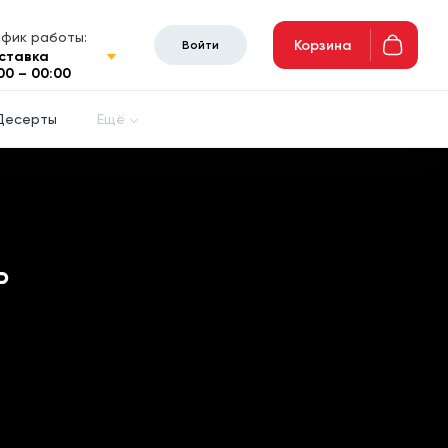
афик работы:
Корзина
Войти
ставка
00 – 00:00
Десерты
Ещё
Ь