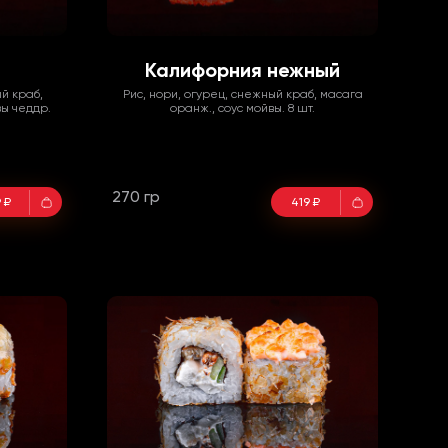
Калифорния нежный
ый краб,
Рис, нори, огурец, снежный краб, масага
вы чеддр.
оранж., соус мойвы. 8 шт.
270 гр
 ₽
419 ₽