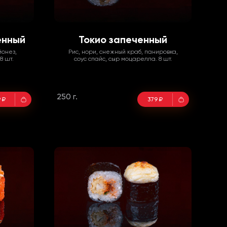
енный
Токио запеченный
йонез,
Рис, нори, снежный краб, панировка,
8 шт.
соус спайс, сыр моцарелла. 8 шт.
250 г.
 ₽
379 ₽