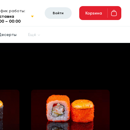
афик работы:
Корзина
Войти
ставка
00 – 00:00
Десерты
Ещё