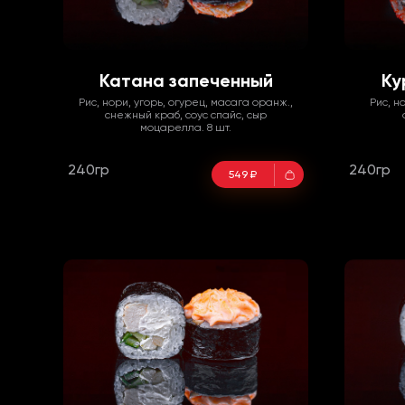
Катана запеченный
Ку
Рис, нори, угорь, огурец, масага оранж.,
Рис, н
снежный краб, соус спайс, сыр
моцарелла. 8 шт.
240гр
240гр
549 ₽