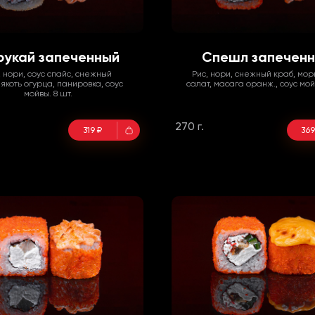
рукай запеченный
Спешл запечен
, нори, соус спайс, снежный
Рис, нори, снежный краб, мо
якоть огурца, панировка, соус
салат, масага оранж., соус мойв
мойвы. 8 шт.
270 г.
319 ₽
369