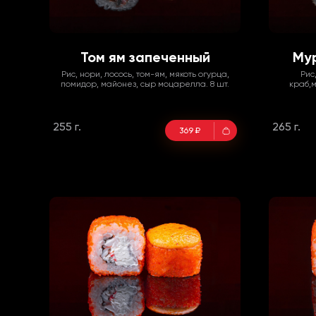
Том ям запеченный
Му
Рис, нори, лосось, том-ям, мякоть огурца,
Рис
помидор, майонез, сыр моцарелла. 8 шт.
краб,м
255 г.
265 г.
369 ₽