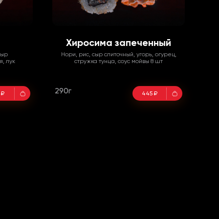
Хиросима запеченный
сыр
Нори, рис, сыр слиточный, угорь, огурец,
, лук
стружка тунца, соус мойвы 8 шт
290г
 ₽
445 ₽