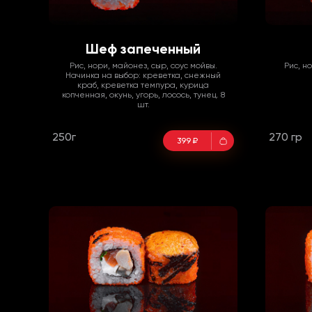
Шеф запеченный
Рис, нори, майонез, сыр, соус мойвы.
Рис, н
Начинка на выбор: креветка, снежный
краб, креветка темпура, курица
копченная, окунь, угорь, лосось, тунец. 8
шт.
250г
270 гр
399 ₽