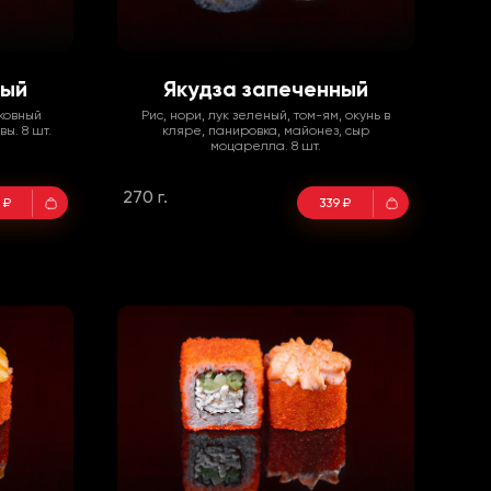
ный
Якудза запеченный
рковный
Рис, нори, лук зеленый, том-ям, окунь в
ы. 8 шт.
кляре, панировка, майонез, сыр
моцарелла. 8 шт.
270 г.
 ₽
339 ₽