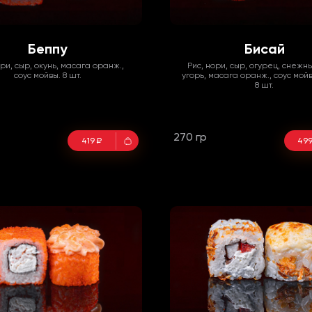
Беппу
Бисай
ори, сыр, окунь, масага оранж.,
Рис, нори, сыр, огурец, снежн
соус мойвы. 8 шт.
угорь, масага оранж., соус мой
8 шт.
270 гр
419 ₽
499