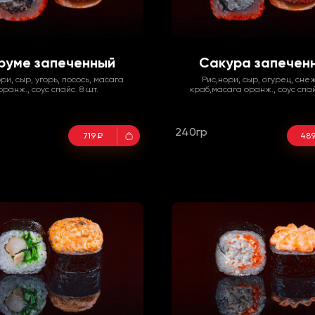
руме запеченный
Сакура запечен
ори, сыр, угорь, лосось, масага
Рис,нори, сыр, огурец, сне
оранж., соус спайс. 8 шт.
краб,масага оранж., соус спайс
240гр
719 ₽
489