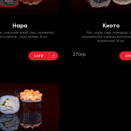
Нара
Киото
и, снежный краб, сыр, креветка,
Рис, нори, сыр, помидор, 
га оранж., соус мойвы. 8 шт.
моцарелла, курица копченая
жаренный. 8 шт.
270гр
469 ₽
339