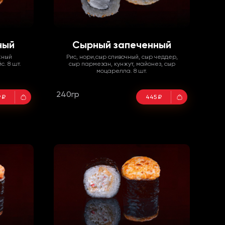
ный
Сырный запеченный
жный
Рис, нори,сыр сливочный, сыр чеддер,
. 8 шт.
сыр пармезан, кунжут, майонез, сыр
моцарелла. 8 шт.
240гр
 ₽
445 ₽