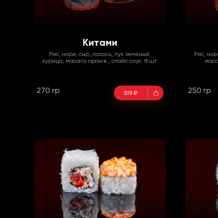
Китами
Рис, нори, сыр, лосось, лук зеленый,
Рис, нор
курица, масага оранж., спайс соус. 8 шт.
маса
270 гр
250 гр
519 ₽