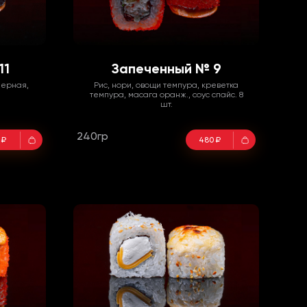
11
Запеченный № 9
черная,
Рис, нори, овощи темпура, креветка
темпура, масага оранж., соус спайс. 8
шт.
240гр
 ₽
480 ₽