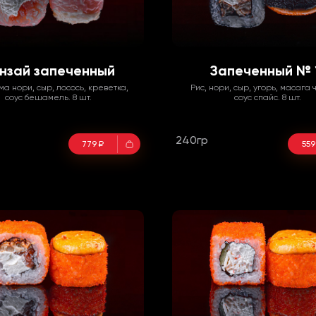
нзай запеченный
Запеченный № 
ма нори, сыр, лосось, креветка,
Рис, нори, сыр, угорь, масага 
соус бешамель. 8 шт.
соус спайс. 8 шт.
240гр
779 ₽
559