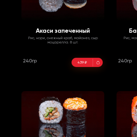
Акаси запеченный
Ба
Рис, нори, снежный краб, майонез, сыр
Рис, ма
моцарелла. 8 шт.
240гр
240гр
439 ₽